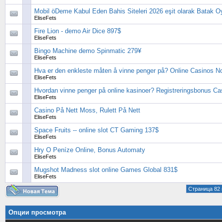
Mobil öDeme Kabul Eden Bahis Siteleri 2026 eşit olarak Batak 
EliseFets
Fire Lion - demo Air Dice 897$
EliseFets
Bingo Machine demo Spinmatic 279¥
EliseFets
Hva er den enkleste måten å vinne penger på? Online Casinos N
EliseFets
Hvordan vinne penger på online kasinoer? Registreringsbonus Ca
EliseFets
Casino På Nett Moss, Rulett På Nett
EliseFets
Space Fruits -- online slot CT Gaming 137$
EliseFets
Hry O Peníze Online, Bonus Automaty
EliseFets
Mugshot Madness slot online Games Global 831$
EliseFets
Страница 82 
Опции просмотра