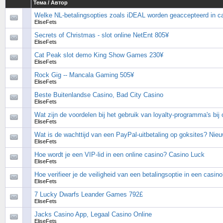
Тема
/
Автор
Welke NL-betalingsopties zoals iDEAL worden geaccepteerd in c
EliseFets
Secrets of Christmas - slot online NetEnt 805¥
EliseFets
Cat Peak slot demo King Show Games 230¥
EliseFets
Rock Gig -- Mancala Gaming 505¥
EliseFets
Beste Buitenlandse Casino, Bad City Casino
EliseFets
Wat zijn de voordelen bij het gebruik van loyalty-programma's bi
EliseFets
Wat is de wachttijd van een PayPal-uitbetaling op goksites? Nie
EliseFets
Hoe wordt je een VIP-lid in een online casino? Casino Luck
EliseFets
Hoe verifieer je de veiligheid van een betalingsoptie in een casi
EliseFets
7 Lucky Dwarfs Leander Games 792£
EliseFets
Jacks Casino App, Legaal Casino Online
EliseFets