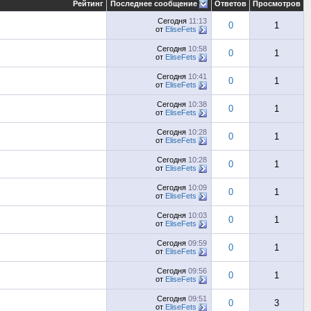
Рейтинг
Последнее сообщение
Ответов
Просмотров
Сегодня
11:13
0
1
от
EliseFets
Сегодня
10:58
0
1
от
EliseFets
Сегодня
10:41
0
1
от
EliseFets
Сегодня
10:38
0
1
от
EliseFets
Сегодня
10:28
0
1
от
EliseFets
Сегодня
10:28
0
1
от
EliseFets
Сегодня
10:09
0
1
от
EliseFets
Сегодня
10:03
0
1
от
EliseFets
Сегодня
09:59
0
1
от
EliseFets
Сегодня
09:56
0
1
от
EliseFets
Сегодня
09:51
0
3
от
EliseFets