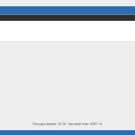
Текущее время:
00:36
. Часовой пояс GMT +4.