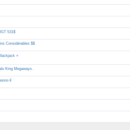
 IGT 531$
ins Considérables $$
lackjack ⭐
falo King Megaways..
asino €