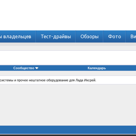
ы владельцев
Тест-драйвы
Обзоры
Фото
В
Сообщество
Календарь
е системы и прочее нештатное оборудование для Лада Иксрей.