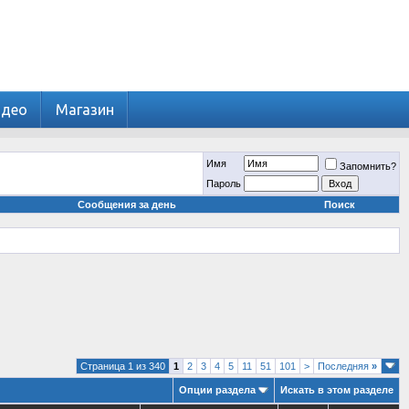
идео
Магазин
Имя
Запомнить?
Пароль
Сообщения за день
Поиск
Страница 1 из 340
1
2
3
4
5
11
51
101
>
Последняя
»
Опции раздела
Искать в этом разделе