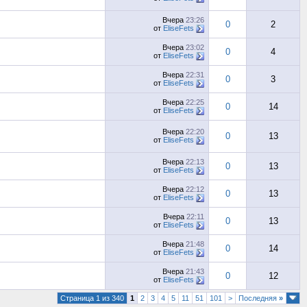
Вчера
23:26
0
2
от
EliseFets
Вчера
23:02
0
4
от
EliseFets
Вчера
22:31
0
3
от
EliseFets
Вчера
22:25
0
14
от
EliseFets
Вчера
22:20
0
13
от
EliseFets
Вчера
22:13
0
13
от
EliseFets
Вчера
22:12
0
13
от
EliseFets
Вчера
22:11
0
13
от
EliseFets
Вчера
21:48
0
14
от
EliseFets
Вчера
21:43
0
12
от
EliseFets
Страница 1 из 340
1
2
3
4
5
11
51
101
>
Последняя
»