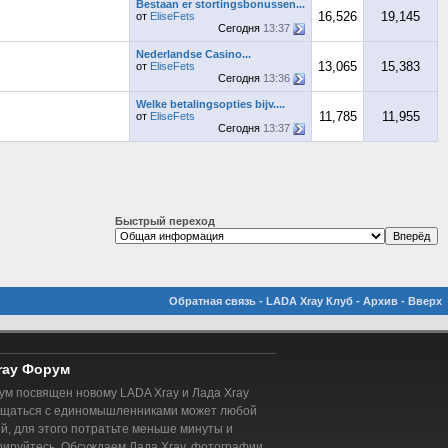
Bestaan er stortingsbonussen...
16,526
19,145
от
EliseFets
Сегодня
13:37
Nederlandse Casino...
13,065
15,383
от
EliseFets
Сегодня
13:36
Welke betalingsopties bijv....
11,785
11,955
от
EliseFets
Сегодня
13:37
Быстрый переход
Обратная связь
-
LADA Xray Клуб
-
Архив
-
Вверх
ray Форум
м посвящен новому LADA Xray и Лада Xray
бщаться с единомышленниками может любой
, для этого потратьте меньше минуты и
рируйтесь. Обсуждаем Лада Xray, фотографии