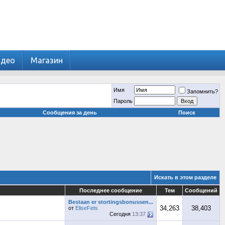
идео
Магазин
Имя
Запомнить?
Пароль
Сообщения за день
Поиск
Искать в этом разделе
Последнее сообщение
Тем
Сообщений
Bestaan er stortingsbonussen...
34,263
38,403
от
EliseFets
Сегодня
13:37