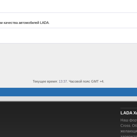
м качества автомобилей LADA.
Текущее время:
13:37
. Часовой пояс GMT +4.
LADA X
Наш фору
Cross. О
желающий
зарегист