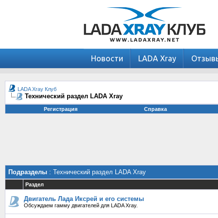
Новости
LADA Xray
Отзыв
LADA Xray Клуб
Технический раздел LADA Xray
Регистрация
Справка
Подразделы
: Технический раздел LADA Xray
Раздел
Двигатель Лада Иксрей и его системы
Обсуждаем гамму двигателей для LADA Xray.