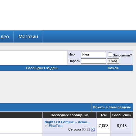
идео
Магазин
Имя
Запомнить?
Пароль
Сообщения за день
Поиск
Искать в этом разделе
Последнее сообщение
Тем
Сообщений
Nights Of Fortune -- demo...
7,008
8,015
от
EliseFets
Сегодня
03:21