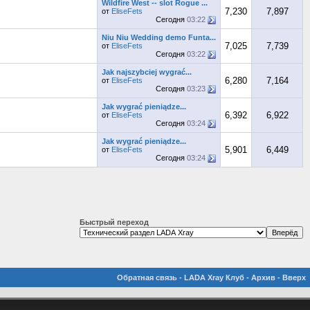
Wildfire West -- slot Rogue ...
7,230
7,897
от
EliseFets
Сегодня
03:22
Niu Niu Wedding demo Funta...
7,025
7,739
от
EliseFets
Сегодня
03:22
Jak najszybciej wygrać...
6,280
7,164
от
EliseFets
Сегодня
03:23
Jak wygrać pieniądze...
6,392
6,922
от
EliseFets
Сегодня
03:24
Jak wygrać pieniądze...
5,901
6,449
от
EliseFets
Сегодня
03:24
Быстрый переход
Обратная связь
-
LADA Xray Клуб
-
Архив
-
Вверх