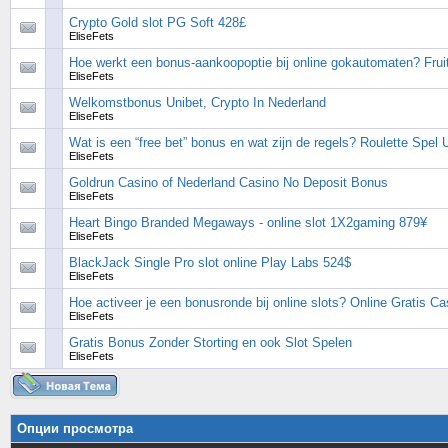
Crypto Gold slot PG Soft 428£
EliseFets
Hoe werkt een bonus-aankoopoptie bij online gokautomaten? Frui
EliseFets
Welkomstbonus Unibet, Crypto In Nederland
EliseFets
Wat is een “free bet” bonus en wat zijn de regels? Roulette Spel U
EliseFets
Goldrun Casino of Nederland Casino No Deposit Bonus
EliseFets
Heart Bingo Branded Megaways - online slot 1X2gaming 879¥
EliseFets
BlackJack Single Pro slot online Play Labs 524$
EliseFets
Hoe activeer je een bonusronde bij online slots? Online Gratis Ca
EliseFets
Gratis Bonus Zonder Storting en ook Slot Spelen
EliseFets
Опции просмотра