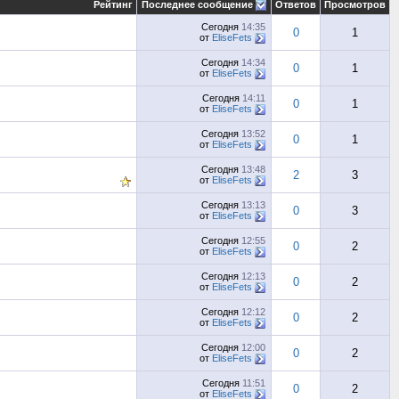
Рейтинг
Последнее сообщение
Ответов
Просмотров
Сегодня
14:35
0
1
от
EliseFets
Сегодня
14:34
0
1
от
EliseFets
Сегодня
14:11
0
1
от
EliseFets
Сегодня
13:52
0
1
от
EliseFets
Сегодня
13:48
2
3
от
EliseFets
Сегодня
13:13
0
3
от
EliseFets
Сегодня
12:55
0
2
от
EliseFets
Сегодня
12:13
0
2
от
EliseFets
Сегодня
12:12
0
2
от
EliseFets
Сегодня
12:00
0
2
от
EliseFets
Сегодня
11:51
0
2
от
EliseFets