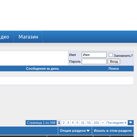
идео
Магазин
Имя
Запомнить?
Пароль
Сообщения за день
Поиск
Страница 1 из 348
1
2
3
4
5
11
51
101
>
Последняя
»
Опции раздела
Искать в этом разделе