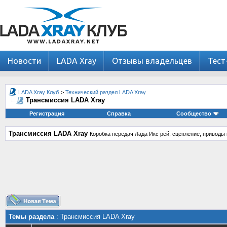
Новости
LADA Xray
Отзывы владельцев
Тест
LADA Xray Клуб
>
Технический раздел LADA Xray
Трансмиссия LADA Xray
Регистрация
Справка
Сообщество
Трансмиссия LADA Xray
Коробка передач Лада Икс рей, сцепление, приводы и
Темы раздела
: Трансмиссия LADA Xray