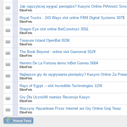
Jak najszybciej wygrać pieniądze? Kasyno Online PłAtność Sms
EliseFets
Royal Trucks - 243 Ways slot online FBM Digital Systems 307$
EliseFets
Dragon Eye slot online BetConstruct 355£
EliseFets
Treasure Island OpenBet 820€
EliseFets
The Book Beyond - online slot Gamomat 552¥
EliseFets
Herrero De La Fortuna demo InBet Games 566¥
EliseFets
Najlepsze gry do wygrywania pieniędzy? Kasyno Online Za Praw
EliseFets
Rays of Egypt -- slot Incredible Technologies 115¥
EliseFets
Gry Dla UcznióW rowniez Recenzje Kasyn
EliseFets
Maszyny Hazardowe Przez Internet ani Gry Online Graj Teraz
EliseFets