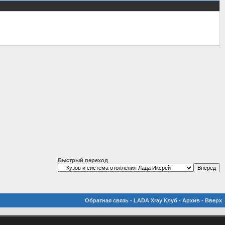
Быстрый переход
Обратная связь
-
LADA Xray Клуб
-
Архив
-
Вверх