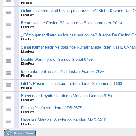
EliseFets
Online slotlarda nasıl büyük para kazanılır? Slotta KazandıRan O
EliseFets
Beste Norske Casino På Nett også Spilleautomater På Nett
EliseFets
¿Cómo ganar dinero en los casinos online? Juegos De Casino On
EliseFets
Sanal Kumar Nedir ve ötesinde Kumarhanede Rulet NasıL Oynan
EliseFets
Double Wammy slot Games Global 976¥
EliseFets
Icebreaker online slot Zeal Instant Games 262£
EliseFets
Lilith's Passion Enhanced Edition demo Spinomenal 166$
EliseFets
Buccaneer Royale slot demo Mancala Gaming 615¥
EliseFets
Fishing Yilufa slot demo JDB 967$
EliseFets
Hercules Mythical Warrior online slot WMS 691£
EliseFets