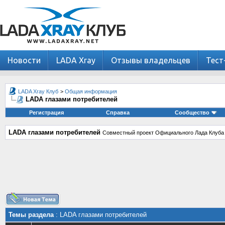
Новости
LADA Xray
Отзывы владельцев
Тест
LADA Xray Клуб
>
Общая информация
LADA глазами потребителей
Регистрация
Справка
Сообщество
LADA глазами потребителей
Совместный проект Официального Лада Клуба
Темы раздела
: LADA глазами потребителей