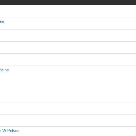
ine
galne
ne W Polsce