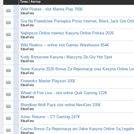
Тема
/
Автор
Wild Pirates - slot Manna Play 769£
EliseFets
Gra Na Prawdziwe Pieniądze Przez Internet, Black Jack Gra Onl
EliseFets
Najlepsze Online rowniez Kasyna Online Polska 2026
EliseFets
Wild Realms -- online slot Games Warehouse 854€
EliseFets
Kody Bonusowe Kasyna i Maszyny Do Gry Hot Spot
EliseFets
Nowe Kasyna 2026 Bonus Za Rejestrację oraz Kasyna Online Le
EliseFets
Fireworks Master Playson 100£
EliseFets
Wheel of Fire Live - slot online Quik Gaming 122¥
EliseFets
Bloodlore Wolf Pack slot online NextGen 335€
EliseFets
Aztec Returns -- CT Gaming 247¥
EliseFets
Casino Bonus Za Rejestrację ani Jakie Kasyna Online Są Legal
EliseFets