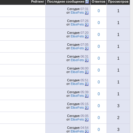
Рейтинг
Последнее сообщение
Ответов
Просмотров
Сегодня
07:31
0
1
от
EliseFets
Сегодня
07:26
0
1
от
EliseFets
Сегодня
07:20
0
1
от
EliseFets
Сегодня
07:05
0
1
от
EliseFets
Сегодня
06:31
0
1
от
EliseFets
Сегодня
06:00
0
1
от
EliseFets
Сегодня
05:51
0
1
от
EliseFets
Сегодня
05:39
0
1
от
EliseFets
Сегодня
05:15
0
3
от
EliseFets
Сегодня
05:05
0
2
от
EliseFets
Сегодня
04:54
0
3
от
EliseFets