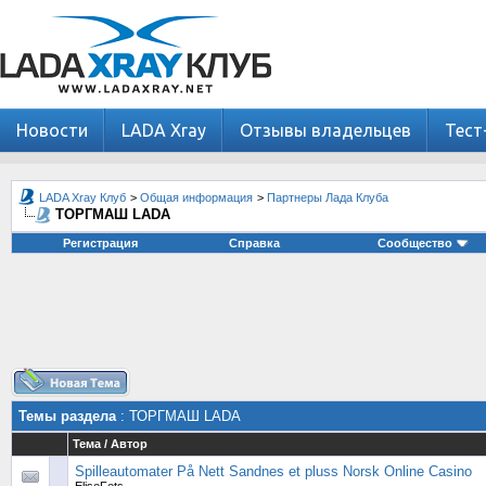
Новости
LADA Xray
Отзывы владельцев
Тест
LADA Xray Клуб
>
Общая информация
>
Партнеры Лада Клуба
ТОРГМАШ LADA
Регистрация
Справка
Сообщество
Темы раздела
: ТОРГМАШ LADA
Тема
/
Автор
Spilleautomater På Nett Sandnes et pluss Norsk Online Casino