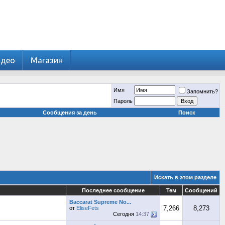
идео
Магазин
Имя
Запомнить?
Пароль
Сообщения за день
Поиск
Искать в этом разделе
Последнее сообщение
Тем
Сообщений
Baccarat Supreme No...
7,266
8,273
от
EliseFets
Сегодня
14:37