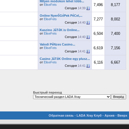
Milyen módokon lehet több...
7,496
8,177
от
EliseFets
Сегодня
14:39
Online NyerőGéPek PéCel,...
7,277
8,002
от
EliseFets
Сегодня
14:40
Kaszino JáTéK is Online...
6,504
7,400
от
EliseFets
Сегодня
14:40
Valodi PéNzes Casino...
6,619
7,156
от
EliseFets
Сегодня
14:41
Casino JáTéK Online egy plusz...
6,116
6,667
от
EliseFets
Сегодня
14:41
Быстрый переход
Обратная связь
-
LADA Xray Клуб
-
Архив
-
Вверх