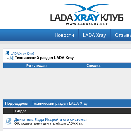
Новости
LADA Xray
Отзыв
LADA Xray Клуб
Технический раздел LADA Xray
Регистрация
Справка
Подразделы
: Технический раздел LADA Xray
Раздел
Двигатель Лада Иксрей и его системы
Обсуждаем гамму двигателей для LADA Xray.