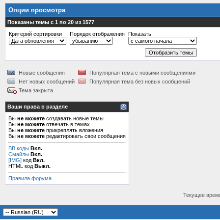
Опции просмотра
Показаны темы с 1 по 20 из 1577
Критерий сортировки
Порядок отображения
Показать
Новые сообщения
Популярная тема с новыми сообщениями
Нет новых сообщений
Популярная тема без новых сообщений
Тема закрыта
Ваши права в разделе
Вы
не можете
создавать новые темы
Вы
не можете
отвечать в темах
Вы
не можете
прикреплять вложения
Вы
не можете
редактировать свои сообщения
BB коды
Вкл.
Смайлы
Вкл.
[IMG]
код
Вкл.
HTML код
Выкл.
Правила форума
Текущее врем