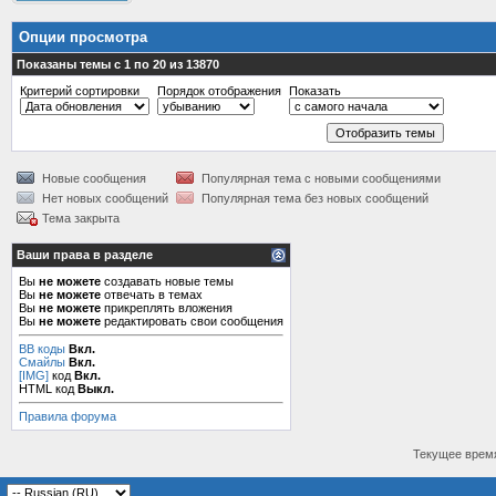
Опции просмотра
Показаны темы с 1 по 20 из 13870
Критерий сортировки
Порядок отображения
Показать
Новые сообщения
Популярная тема с новыми сообщениями
Нет новых сообщений
Популярная тема без новых сообщений
Тема закрыта
Ваши права в разделе
Вы
не можете
создавать новые темы
Вы
не можете
отвечать в темах
Вы
не можете
прикреплять вложения
Вы
не можете
редактировать свои сообщения
BB коды
Вкл.
Смайлы
Вкл.
[IMG]
код
Вкл.
HTML код
Выкл.
Правила форума
Текущее врем