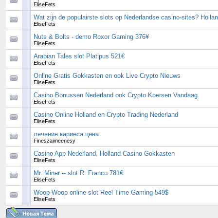
EliseFets
Wat zijn de populairste slots op Nederlandse casino-sites? Holla
EliseFets
Nuts & Bolts - demo Roxor Gaming 376¥
EliseFets
Arabian Tales slot Platipus 521€
EliseFets
Online Gratis Gokkasten en ook Live Crypto Nieuws
EliseFets
Casino Bonussen Nederland ook Crypto Koersen Vandaag
EliseFets
Casino Online Holland en Crypto Trading Nederland
EliseFets
лечение кариеса цена
Fineszaimeenesy
Casino App Nederland, Holland Casino Gokkasten
EliseFets
Mr. Miner -- slot R. Franco 781€
EliseFets
Woop Woop online slot Reel Time Gaming 549$
EliseFets