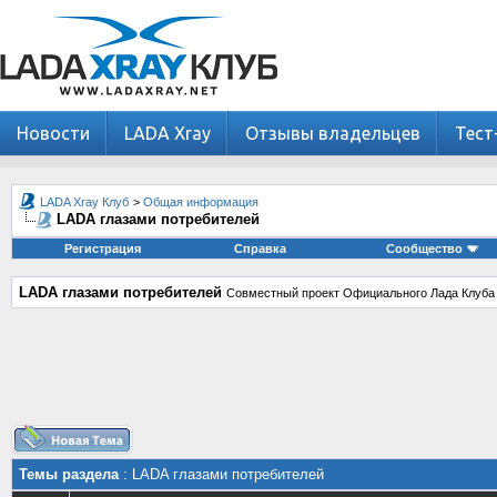
Новости
LADA Xray
Отзывы владельцев
Тест
LADA Xray Клуб
>
Общая информация
LADA глазами потребителей
Регистрация
Справка
Сообщество
LADA глазами потребителей
Совместный проект Официального Лада Клуба
Темы раздела
: LADA глазами потребителей