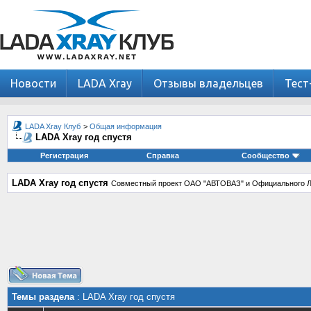
Новости
LADA Xray
Отзывы владельцев
Тест
LADA Xray Клуб
>
Общая информация
LADA Xray год спустя
Регистрация
Справка
Сообщество
LADA Xray год спустя
Совместный проект ОАО "АВТОВАЗ" и Официального Л
Темы раздела
: LADA Xray год спустя