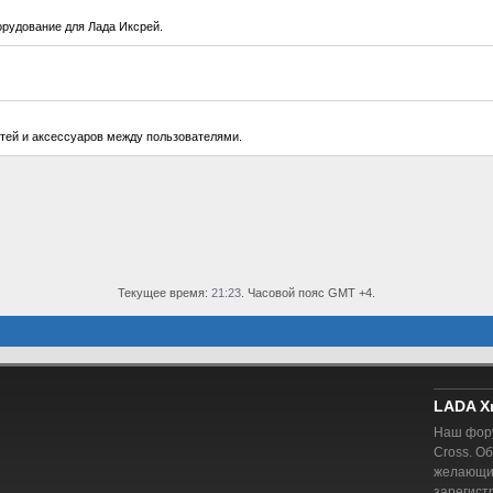
орудование для Лада Иксрей.
стей и аксессуаров между пользователями.
Текущее время:
21:23
. Часовой пояс GMT +4.
LADA X
Наш фору
Cross. О
желающий
зарегист