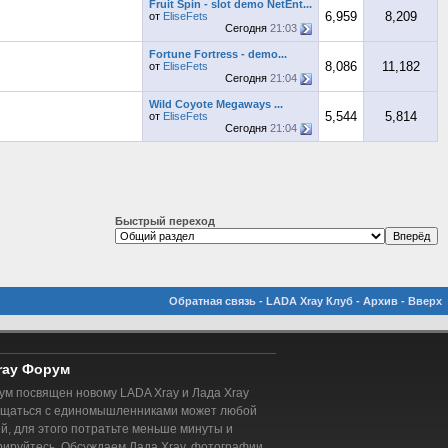
Fruit Spin - slot demo NetEnt...
6,959
8,209
от
EliseFets
Сегодня
21:03
Fortune Fortress - demo...
8,086
11,182
от
EliseFets
Сегодня
21:04
Wild Coyote Megaways ...
5,544
5,814
от
EliseFets
Сегодня
21:04
Быстрый переход
Обратная связь
-
LADA Xray Клуб
-
Архив
-
Вверх
ray Форум
м посвящен новому LADA Xray и Лада Xray
бщаться с единомышленниками может любой
, для этого потратьте меньше минуты и
рируйтесь. Обсуждаем Лада Xray, фотографии