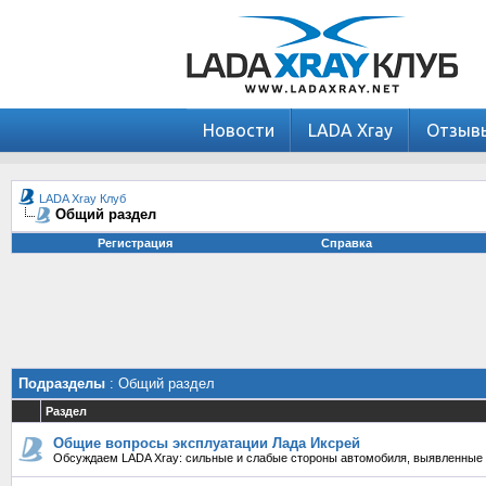
Новости
LADA Xray
Отзыв
LADA Xray Клуб
Общий раздел
Регистрация
Справка
Подразделы
: Общий раздел
Раздел
Общие вопросы эксплуатации Лада Иксрей
Обсуждаем LADA Xray: сильные и слабые стороны автомобиля, выявленные 