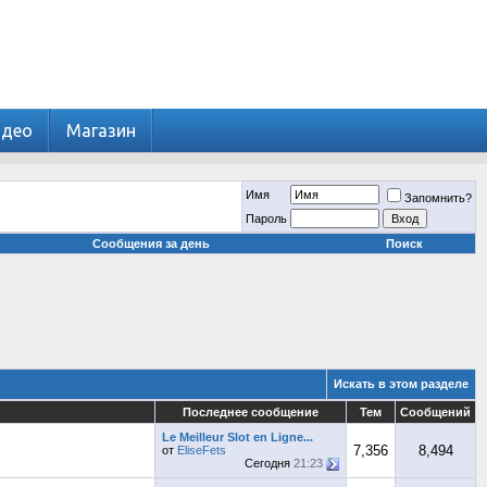
идео
Магазин
Имя
Запомнить?
Пароль
Сообщения за день
Поиск
Искать в этом разделе
Последнее сообщение
Тем
Сообщений
Le Meilleur Slot en Ligne...
7,356
8,494
от
EliseFets
Сегодня
21:23