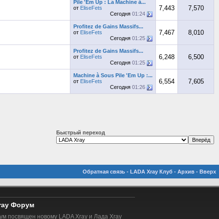
Pile 'Em Up : La Machine à...
7,443
7,570
от
EliseFets
Сегодня
01:24
Profitez de Gains Massifs...
7,467
8,010
от
EliseFets
Сегодня
01:25
Profitez de Gains Massifs...
6,248
6,500
от
EliseFets
Сегодня
01:25
Machine à Sous Pile 'Em Up :...
6,554
7,605
от
EliseFets
Сегодня
01:26
Быстрый переход
Обратная связь
-
LADA Xray Клуб
-
Архив
-
Вверх
ray Форум
м посвящен новому LADA Xray и Лада Xray