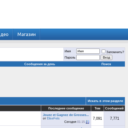
идео
Магазин
Имя
Запомнить?
Пароль
Сообщения за день
Поиск
Искать в этом разделе
Последнее сообщение
Тем
Сообщений
Jouez et Gagnez de Grosses...
7,091
7,771
от
EliseFets
Сегодня
01:15