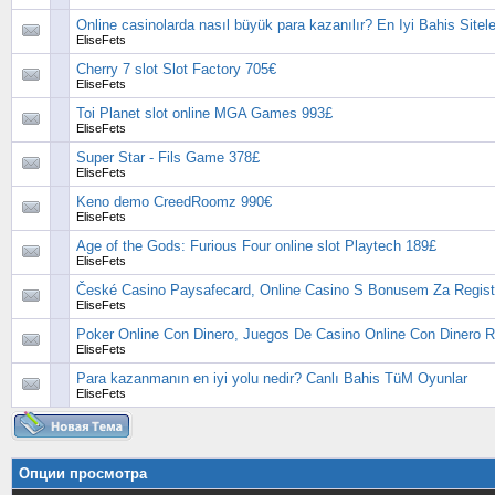
Online casinolarda nasıl büyük para kazanılır? En Iyi Bahis Sitel
EliseFets
Cherry 7 slot Slot Factory 705€
EliseFets
Toi Planet slot online MGA Games 993£
EliseFets
Super Star - Fils Game 378£
EliseFets
Keno demo CreedRoomz 990€
EliseFets
Age of the Gods: Furious Four online slot Playtech 189£
EliseFets
České Casino Paysafecard, Online Casino S Bonusem Za Regist
EliseFets
Poker Online Con Dinero, Juegos De Casino Online Con Dinero 
EliseFets
Para kazanmanın en iyi yolu nedir? Canlı Bahis TüM Oyunlar
EliseFets
Опции просмотра