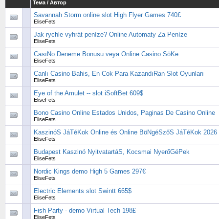
Тема
/
Автор
Savannah Storm online slot High Flyer Games 740£
EliseFets
Jak rychle vyhrát peníze? Online Automaty Za Peníze
EliseFets
CasıNo Deneme Bonusu veya Online Casino SöKe
EliseFets
Canlı Casino Bahis, En Cok Para KazandıRan Slot Oyunları
EliseFets
Eye of the Amulet -- slot iSoftBet 609$
EliseFets
Bono Casino Online Estados Unidos, Paginas De Casino Online
EliseFets
KaszinóS JáTéKok Online és Online BöNgéSzőS JáTéKok 2026
EliseFets
Budapest Kaszinó NyitvatartáS, Kocsmai NyerőGéPek
EliseFets
Nordic Kings demo High 5 Games 297€
EliseFets
Electric Elements slot Swintt 665$
EliseFets
Fish Party - demo Virtual Tech 198£
EliseFets