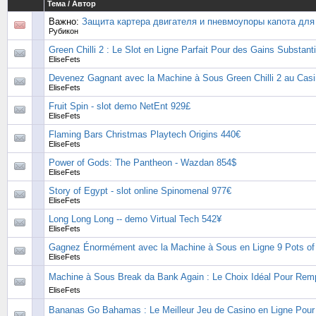
Тема
/
Автор
Важно:
Защита картера двигателя и пневмоупоры капота для
Рубикон
Green Chilli 2 : Le Slot en Ligne Parfait Pour des Gains Substanti
EliseFets
Devenez Gagnant avec la Machine à Sous Green Chilli 2 au Cas
EliseFets
Fruit Spin - slot demo NetEnt 929£
EliseFets
Flaming Bars Christmas Playtech Origins 440€
EliseFets
Power of Gods: The Pantheon - Wazdan 854$
EliseFets
Story of Egypt - slot online Spinomenal 977€
EliseFets
Long Long Long -- demo Virtual Tech 542¥
EliseFets
Gagnez Énormément avec la Machine à Sous en Ligne 9 Pots of 
EliseFets
Machine à Sous Break da Bank Again : Le Choix Idéal Pour Re
EliseFets
Bananas Go Bahamas : Le Meilleur Jeu de Casino en Ligne Pou