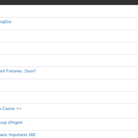
niąDze
ent Fortunes: Zeus!!
au Casino ⭐⭐
oup d'Argent
ains Importants €€€