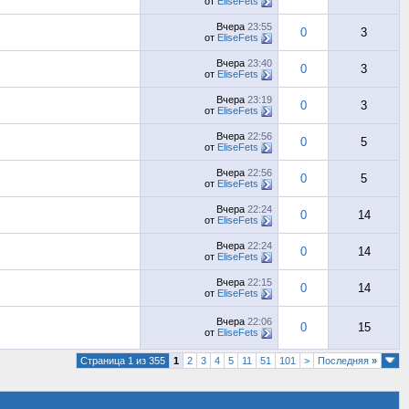
от
EliseFets
Вчера
23:55
0
3
от
EliseFets
Вчера
23:40
0
3
от
EliseFets
Вчера
23:19
0
3
от
EliseFets
Вчера
22:56
0
5
от
EliseFets
Вчера
22:56
0
5
от
EliseFets
Вчера
22:24
0
14
от
EliseFets
Вчера
22:24
0
14
от
EliseFets
Вчера
22:15
0
14
от
EliseFets
Вчера
22:06
0
15
от
EliseFets
Страница 1 из 355
1
2
3
4
5
11
51
101
>
Последняя
»