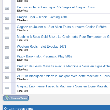
EliseFets
Découvrez le Slot en Ligne 777 Vegas et Gagnez Gros
EliseFets
Dragon Tiger -- Iconic Gaming 438£
EliseFets
Gagnez en Jouant au Slot Alien Fruits sur votre Casino Préféré!!
EliseFets
Machine à Sous Gold Blitz : Le Choix Idéal Pour Remporter de
EliseFets
Western Reels - slot Evoplay 147$
EliseFets
Piggy Bank - slot Pragmatic Play 581€
EliseFets
Profitez de Gains Massifs avec la Machine à Sous en Ligne Azte
EliseFets
21 Burn Blackjack : Visez le Jackpot avec cette Machine à Sous
EliseFets
Gagnez Énormément avec la Machine à Sous en Ligne Majestic
EliseFets
Опции просмотра