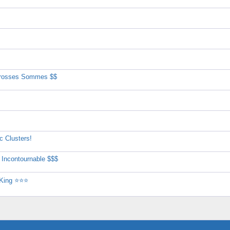
 Grosses Sommes $$
c Clusters!
 Incontournable $$$
 King ⭐⭐⭐