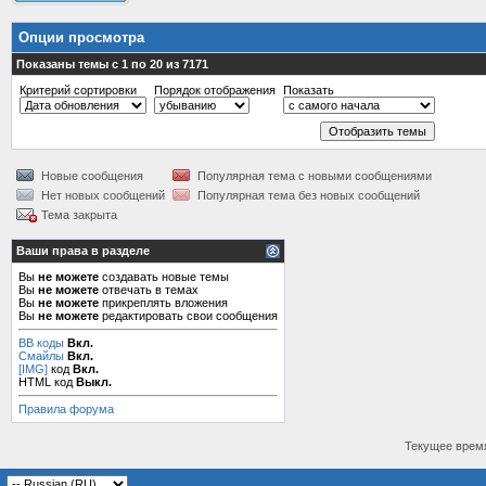
Опции просмотра
Показаны темы с 1 по 20 из 7171
Критерий сортировки
Порядок отображения
Показать
Новые сообщения
Популярная тема с новыми сообщениями
Нет новых сообщений
Популярная тема без новых сообщений
Тема закрыта
Ваши права в разделе
Вы
не можете
создавать новые темы
Вы
не можете
отвечать в темах
Вы
не можете
прикреплять вложения
Вы
не можете
редактировать свои сообщения
BB коды
Вкл.
Смайлы
Вкл.
[IMG]
код
Вкл.
HTML код
Выкл.
Правила форума
Текущее врем