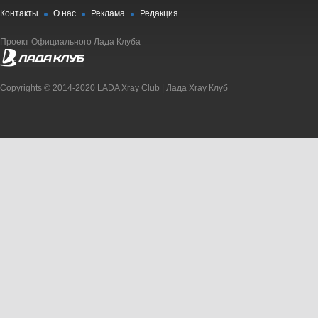
Контакты
О нас
Реклама
Редакция
Проект Официального Лада Клуба
Copyrights © 2014-2020 LADA Xray Club | Лада Xray Клуб