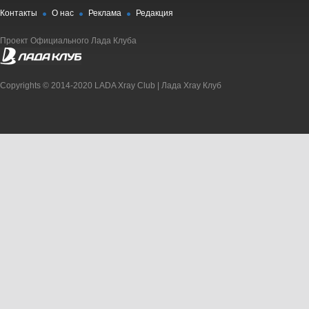
Контакты
О нас
Реклама
Редакция
Проект Официального Лада Клуба
Copyrights © 2014-2020 LADA Xray Club | Лада Xray Клуб