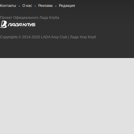
Контакты
О нас
Реклама
Редакция
Проект Официального Лада Клуба
Copyrights © 2014-2020 LADA Xray Club | Лада Xray Клуб