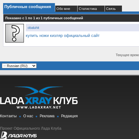
Публичные сообщения
Обо мне
Статистика
Связь
Показано с 1 по
1
из
1
публичных сообщений
obaluhit
купить ножи кизляр официальный сайт
Текущее врем
Контакты
О нас
Реклама
Редакция
Проект Официального Лада Клуба