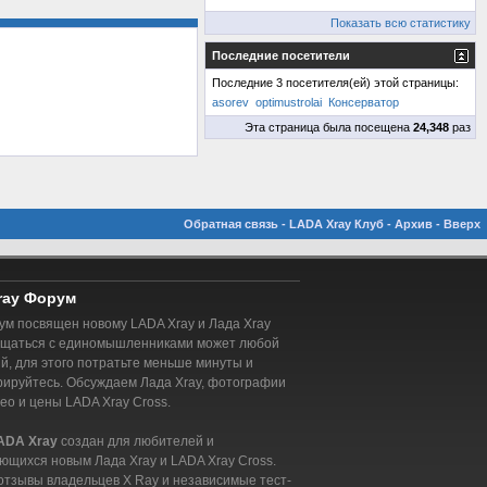
Показать всю статистику
Последние посетители
Последние 3 посетителя(ей) этой страницы:
asorev
optimustrolai
Консерватор
Эта страница была посещена
24,348
раз
Обратная связь
-
LADA Xray Клуб
-
Архив
-
Вверх
ray Форум
м посвящен новому LADA Xray и Лада Xray
бщаться с единомышленниками может любой
, для этого потратьте меньше минуты и
рируйтесь. Обсуждаем Лада Xray, фотографии
део и цены LADA Xray Cross.
ADA Xray
создан для любителей и
ющихся новым Лада Xray и LADA Xray Cross.
отзывы владельцев X Ray и независимые тест-