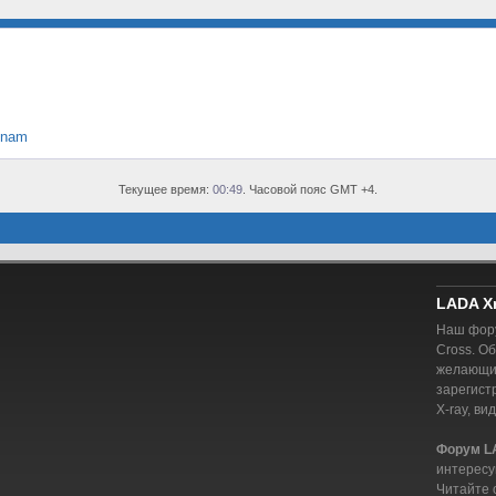
tnam
Текущее время:
00:49
. Часовой пояс GMT +4.
LADA X
Наш фору
Cross. О
желающий
зарегист
X-ray, ви
Форум L
интересу
Читайте 