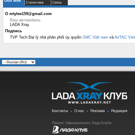
Обо мне
Статистика
Связь
О mtylee159@gmail.com
Ваш автомобиль
LADA Xray
Подпись
TVP Tech Đại lý nhà phân phối ủy quyền
SMC Việt nam
và
AirTAC Vie
Контакты
О нас
Реклама
Редакция
Проект Официального Лада Клуба