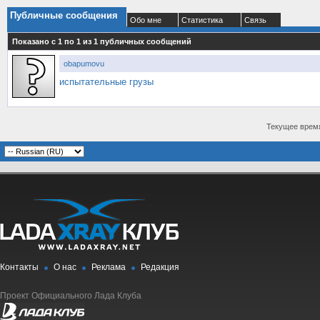
Публичные сообщения
Обо мне
Статистика
Связь
Показано с 1 по
1
из
1
публичных сообщений
obapumovu
испытательные грузы
Текущее врем
Контакты
О нас
Реклама
Редакция
Проект Официального Лада Клуба