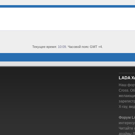
Текущее время:
10:09
. Часовой пояс GMT +4.
LADA X
Наш фору
Cross. О
желающий
зарегист
X-ray, ви
Форум L
интересу
Читайте 
драйвы Л