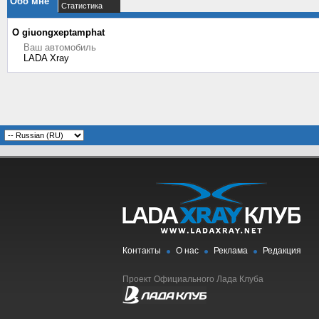
Обо мне
Статистика
О giuongxeptamphat
Ваш автомобиль
LADA Xray
Контакты
О нас
Реклама
Редакция
Проект Официального Лада Клуба