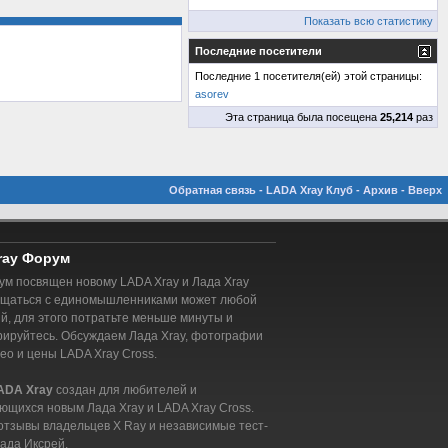
Показать всю статистику
Последние посетители
Последние 1 посетителя(ей) этой страницы:
asorev
Эта страница была посещена
25,214
раз
Обратная связь
-
LADA Xray Клуб
-
Архив
-
Вверх
ray Форум
м посвящен новому LADA Xray и Лада Xray
бщаться с единомышленниками может любой
, для этого потратьте меньше минуты и
рируйтесь. Обсуждаем Лада Xray, фотографии
део и цены LADA Xray Cross.
ADA Xray
создан для любителей и
ющихся новым Лада Xray и LADA Xray Cross.
отзывы владельцев X Ray и независимые тест-
ада Иксрей.