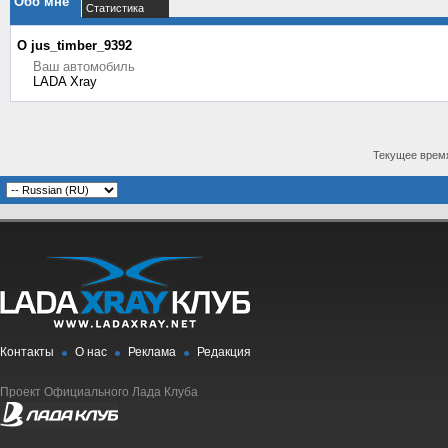
Обо мне
Статистика
О jus_timber_9392
Ваш автомобиль
LADA Xray
Текущее врем
Контакты
О нас
Реклама
Редакция
Проект Официального Лада Клуба