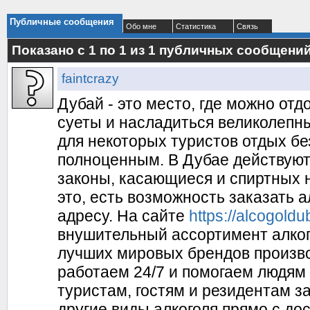
Публичные сообщения
Обо мне
Статистика
Связь
Показано с 1 по
1
из
1
публичных сообщени
faintcrazy
Дубай - это место, где можно отд
суеты и насладиться великолепн
для некоторых туристов отдых бе
полноценным. В Дубае действуют
законы, касающиеся и спиртных н
это, есть возможность заказать а
адресу. На сайте
https://alcogold
внушительный ассортимент алког
лучших мировых брендов произво
работаем 24/7 и помогаем людям
туристам, гостям и резидентам за
другие виды алкоголя прямо с дос