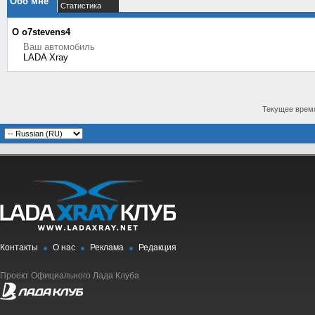
Обо мне
Статистика
О o7stevens4
Ваш автомобиль
LADA Xray
Текущее врем
Контакты
О нас
Реклама
Редакция
Проект Официального Лада Клуба