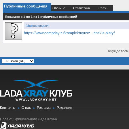
Публичные сообщения
Обо мне
Статистика
Связь
Показано с 1 по
1
из
1
публичных сообщений
fabuloustongue4
https://www.compday.ru/komplektuyusz...rinskie-platy/
Текущее врем
Контакты
О нас
Реклама
Редакция
Проект Официального Лада Клуба