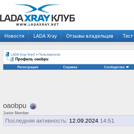
Новости
LADA Xray
Отзывы владельцев
Тест
LADA Xray Клуб
>
Пользователи
Профиль oaobpu
Регистрация
Справка
Сообщество
oaobpu
Junior Member
Последняя активность:
12.09.2024
14:51