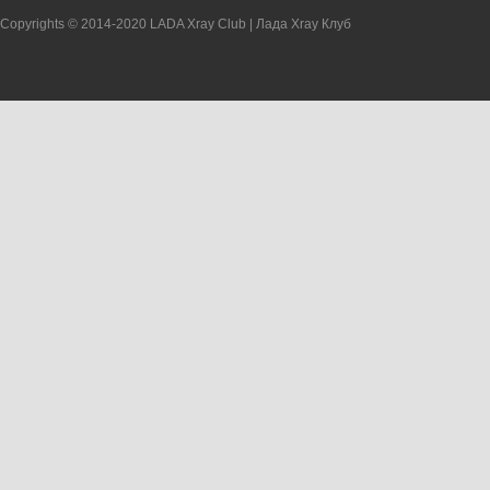
Copyrights © 2014-2020 LADA Xray Club | Лада Xray Клуб