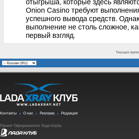
отыгрыша, которые здесь являют
Onion Casino требуют выполнени
успешного вывода средств. Однак
выполнение не столь сложное, ка
первый взгляд.
Текущее врем
Контакты
О нас
Реклама
Редакция
Проект Официального Лада Клуба