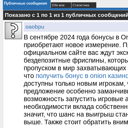
Публичные сообщения
Обо мне
Статистика
Показано с 1 по
1
из
1
публичных сообщени
oaobpu
В сентябре 2024 года бонусы в O
приобретают новое измерение. П
официальном сайте вас ждут эк
бездепозитные фриспины, котор
пропуском в мир захватывающих 
что
получить бонус в onion казин
доступны только новым игрокам, 
предложение особенно заманчив
возможность запустить игровые 
необходимости вклада собственны
значит, что шанс на выигрыш ста
выше. Также стоит обратить вни