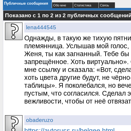
Публичные сообщения
Обо мне
Статистика
Связь
Показано с 1 по
2
из
2
публичных сообщени
lena444545
Однажды, в такую же тихую пятни
племянница. Услышав мой голос, 
Женя, ты как загнанный. Тебе бы 
запрещённое. Хоть виртуально». 
мне ссылку и сказала: «Вот, сде
хоть цвета другие будут, не чёрно
таблицы». Я поколебался, но веч
пустым, что согласился. Сделал 
вежливости, чтобы от неё отвязат
obaderuzo
https://avtoruss.ru/belgee.html