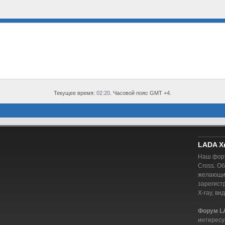
Текущее время:
02:20
. Часовой пояс GMT +4.
LADA X
Наш фору
Cross. О
желающий
зарегист
X-ray, ви
Форум L
интересу