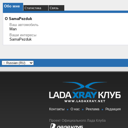
Обо мне
Статистика
Связь
О SamaPezduk
Ваш автомобиль
Man
Ваши интересы
SamaPezduk
Контакты
О нас
Реклама
Редакция
Проект Официального Лада Клуба