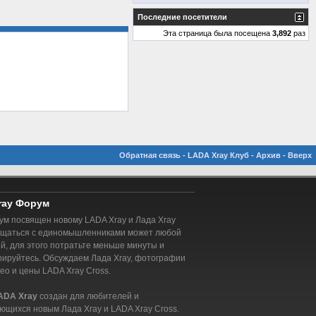
Последние посетители
Эта страница была посещена
3,892
раз
Обратная связь
-
LADA Xray Клуб
-
Архив
-
Вверх
ray Форум
м посвящен новому LADA Xray и Лада Xray
бщаться с единомышленниками может любой
, для этого потратьте меньше минуты и
рируйтесь. Обсуждаем Лада Xray, фотографии
део и цены LADA Xray Cross.
ADA Xray
создан для любителей и
ющихся новым Лада Xray и LADA Xray Cross.