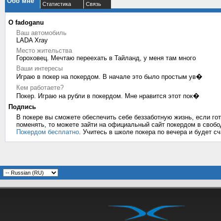
Обо мне
Статистика
Связь
О fadoganu
Ваш автомобиль
LADA Xray
Место жительства
Гороховец. Мечтаю переехать в Тайланд, у меня там много
Ваши интересы
Играю в покер на покердом. В начале это было простым ув�
Кем работаете?
Покер. Играю на рубли в покердом. Мне нравится этот пок�
Подпись
В покере вы сможете обеспечить себе беззаботную жизнь, если гот
поменять, то можете зайти на официальный сайт покердом в свобо
Покердом бесплатно
. Учитесь в школе покера по вечера и будет с