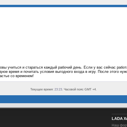
овы учиться и стараться каждый рабочий день. Если у вас сейчас работ
дное время и почитать условия выгодного входа в игру. После этого ну
частье со временем!
Текущее время:
23:23
. Часовой пояс GMT +4.
LADA X
Наш фору