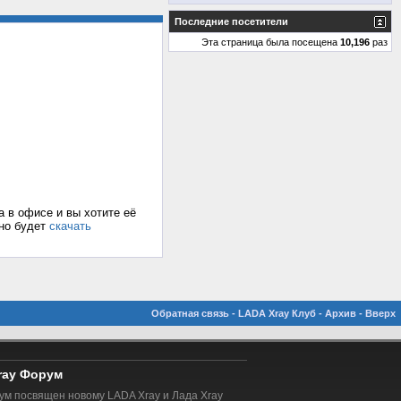
Последние посетители
Эта страница была посещена
10,196
раз
а в офисе и вы хотите её
жно будет
скачать
Обратная связь
-
LADA Xray Клуб
-
Архив
-
Вверх
ray Форум
м посвящен новому LADA Xray и Лада Xray