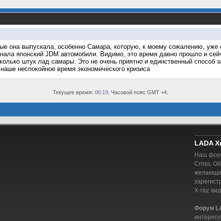
ые она выпускала, особенно Самара, которую, к моему сожалению, уже 
ала японский JDM автомобили. Видимо, это время давно прошло и сейч
сколько штук лад самары. Это не очень приятно и единственный способ з
в наше неспокойное время экономического кризиса
Текущее время:
06:19
. Часовой пояс GMT +4.
LADA X
Наш фору
Cross. О
желающий
зарегист
X-ray, ви
Форум L
интересу