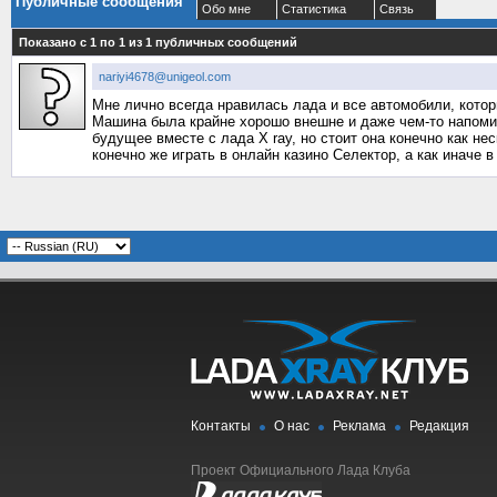
Публичные сообщения
Обо мне
Статистика
Связь
Показано с 1 по
1
из
1
публичных сообщений
nariyi4678@unigeol.com
Мне лично всегда нравилась лада и все автомобили, котор
Машина была крайне хорошо внешне и даже чем-то напомин
будущее вместе с лада X ray, но стоит она конечно как не
конечно же играть в онлайн казино Селектор, а как иначе 
Контакты
О нас
Реклама
Редакция
Проект Официального Лада Клуба