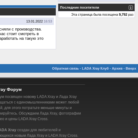
Последние посетители
Эта страница была посещена
9,792
раз
13.01.2022
16:53
сняли с производства.
ас стоит смотреть в
аработать на такую это
Обратная связь
-
LADA Xray Клуб
-
Архив
-
Вверх
ray Форум
м посвящен новому LADA Xray и Лада Xray
бщаться с единомышленниками может любой
, для этого потратьте меньше минуты и
рируйтесь. Обсуждаем Лада Xray, фотографии
део и цены LADA Xray Cross.
ADA Xray
создан для любителей и
ющихся новым Лада Xray и LADA Xray Cross.