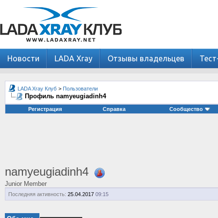
Новости
LADA Xray
Отзывы владельцев
Тест
LADA Xray Клуб
>
Пользователи
Профиль namyeugiadinh4
Регистрация
Справка
Сообщество
namyeugiadinh4
Junior Member
Последняя активность:
25.04.2017
09:15