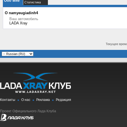
Обо мне
Статистика
О namyeugiadinh4
Ваш автомобиль
LADA Xray
Текущее врем
Контакты
О нас
Реклама
Редакция
Проект Официального Лада Клуба