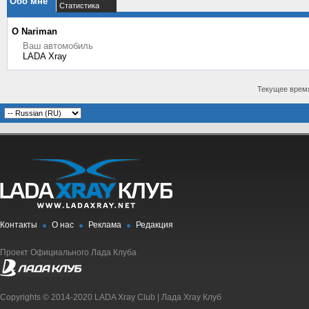
Обо мне
Статистика
О Nariman
Ваш автомобиль
LADA Xray
Текущее врем
Контакты
О нас
Реклама
Редакция
Проект Официального Лада Клуба
Copyrights © 2014-2020 LADA Xray Club | Лада Xray Клуб