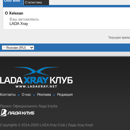
Обо мне
Статистика
О Xelexan
Ваш автомобиль
LADA Xray
Текущее врем
Контакты
О нас
Реклама
Редакция
Проект Официального Лада Клуба
Copyrights © 2014-2020 LADA Xray Club | Лада Xray Клуб