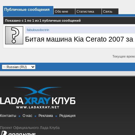
Публичные сообщения
Обо мне
Статистика
Связь
Показано с 1 по
1
из
1
публичных сообщений
fabulousdoctrin
Битая машина Kia Cerato 2007 за
Текущее врем
Контакты
О нас
Реклама
Редакция
Проект Официального Лада Клуба