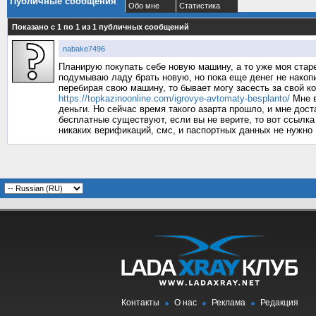
Публичные сообщения
Обо мне
Статистика
Показано с 1 по
1
из
1
публичных сообщений
nabake7496
Планирую покупать себе новую машину, а то уже моя старе
подумываю ладу брать новую, но пока еще денег не накопи
перебирая свою машину, то бывает могу засесть за свой ко
https://topkazinoonline.com/igrovye-avtomaty-besplanto/
Мне в
деньги. Но сейчас время такого азарта прошло, и мне дост
бесплатные существуют, если вы не верите, то вот ссылка 
никаких верификаций, смс, и паспортных данных не нужно
Контакты
О нас
Реклама
Редакция