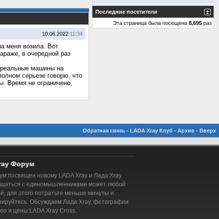
Последние посетители
Эта страница была посещена
8,695
раз
10.06.2022
11:34
на меня возила. Вот
араже, в очередной раз
в реальные машины на
 полном серьезе говорю, что
ы. Время не ограничено,
Обратная связь
-
LADA Xray Клуб
-
Архив
-
Вверх
ray Форум
м посвящен новому LADA Xray и Лада Xray
бщаться с единомышленниками может любой
, для этого потратьте меньше минуты и
рируйтесь. Обсуждаем Лада Xray, фотографии
део и цены LADA Xray Cross.