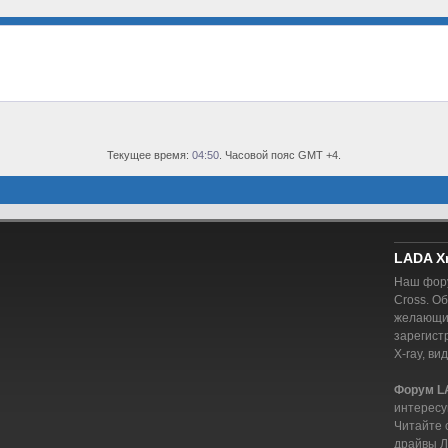
Текущее время:
04:50
. Часовой пояс GMT +4.
LADA X
Наш фору
Cross. О
желающий
зарегист
X-ray, ви
Форум L
интересу
Читайте 
драйвы Л