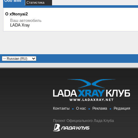
Обо мне
Статистика
О x9tonyai2
Ваш автомобиль
LADA Xray
Контакты
О нас
Реклама
Редакция
Проект Официального Лада Клуба