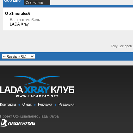
Обо мне
Статистика
О x1morales6
Ваш автомобиль
LADA Xray
Текущее врем
Контакты
О нас
Реклама
Редакция
Проект Официального Лада Клуба