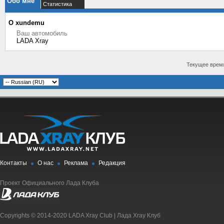
Обо мне
Статистика
О xundemu
Ваш автомобиль
LADA Xray
Текущее врем
Контакты
О нас
Реклама
Редакция
Проект Официального Лада Клуба
Copyrights © 2014-2020 LADA Xray Club | Лада Xray Клуб