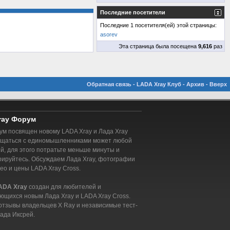
Последние посетители
Последние 1 посетителя(ей) этой страницы:
asorev
Эта страница была посещена
9,616
раз
Обратная связь
-
LADA Xray Клуб
-
Архив
-
Вверх
ray Форум
м посвящен новому LADA Xray и Лада Xray
бщаться с единомышленниками может любой
, для этого потратьте меньше минуты и
рируйтесь. Обсуждаем Лада Xray, фотографии
део и цены LADA Xray Cross.
ADA Xray
создан для любителей и
ющихся новым Лада Xray и LADA Xray Cross.
отзывы владельцев X Ray и независимые тест-
ада Иксрей.