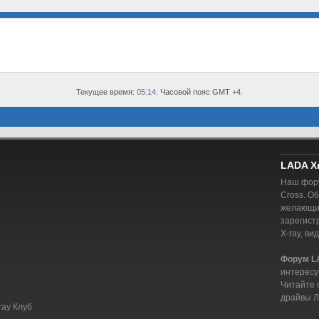
Текущее время:
05:14
. Часовой пояс GMT +4.
LADA X
Наш фору
Cross. О
желающий
зарегист
X-ray, ви
Форум L
интересу
Читайте 
драйвы Л
ray Клуб