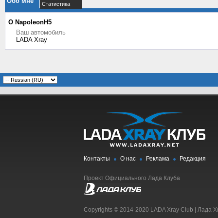
Обо мне
Статистика
О NapoleonH5
Ваш автомобиль
LADA Xray
Контакты
О нас
Реклама
Редакция
Проект Официального Лада Клуба
Copyrights © 2014-2020 LADA Xray Club | Лада X