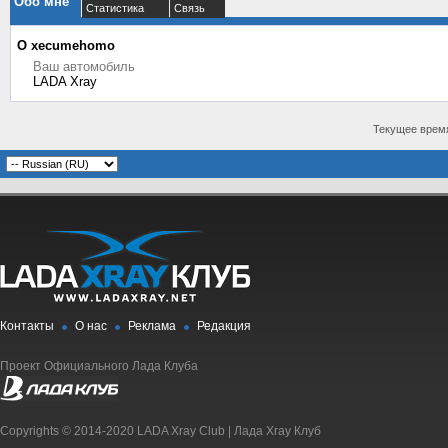
Обо мне
Статистика
Связь
О xecumehomo
Ваш автомобиль
LADA Xray
Текущее врем
Контакты
О нас
Реклама
Редакция
Проект Официального Лада Клуба
Copyrights © 2014-2020 LADA Xray Club | Лада Xray Клуб