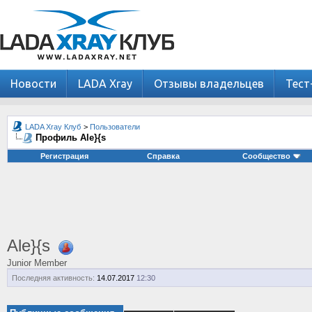
Новости
LADA Xray
Отзывы владельцев
Тест
LADA Xray Клуб
>
Пользователи
Профиль Ale}{s
Регистрация
Справка
Сообщество
Ale}{s
Junior Member
Последняя активность:
14.07.2017
12:30