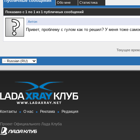
Публичные сообщения
Обо мне
Статистика
Показано с 1 по
1
из
1
публичных сообщений
Антон
Привет, проблему с гулом как то решил? У меня тоже само
Текущее врем
Контакты
О нас
Реклама
Редакция
Проект Официального Лада Клуба