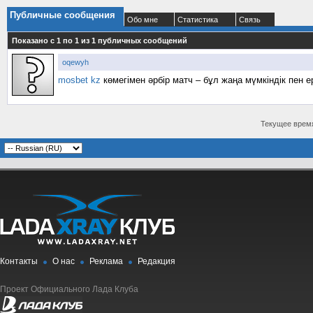
Публичные сообщения
Обо мне
Статистика
Связь
Показано с 1 по
1
из
1
публичных сообщений
oqewyh
mosbet kz
көмегімен әрбір матч – бұл жаңа мүмкіндік пен е
Текущее врем
Контакты
О нас
Реклама
Редакция
Проект Официального Лада Клуба